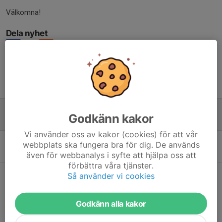
Välkomna!
Dela nyhet
Tidigare nyheter
Uppstartsläger!
Godkänn kakor
27 jul, 20:18
0
Vi använder oss av kakor (cookies) för att vår
Glad Sommar!
webbplats ska fungera bra för dig. De används
11 jul, 21:41
0
även för webbanalys i syfte att hjälpa oss att
förbättra våra tjänster.
KM + avslutning
Så använder vi cookies
12 apr, 23:18
0
Godkänn alla kakor
Välkomna till årets upplaga av Sandaredspokalen!
17 mar, 08:00
0