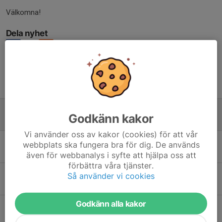
Välkomna!
Dela nyhet
Tidigare nyheter
Uppstartsläger!
Godkänn kakor
27 jul, 20:18
0
Vi använder oss av kakor (cookies) för att vår
Glad Sommar!
webbplats ska fungera bra för dig. De används
11 jul, 21:41
0
även för webbanalys i syfte att hjälpa oss att
förbättra våra tjänster.
KM + avslutning
Så använder vi cookies
12 apr, 23:18
0
Godkänn alla kakor
Välkomna till årets upplaga av Sandaredspokalen!
17 mar, 08:00
0