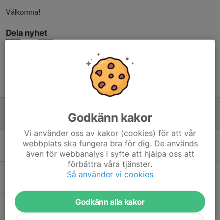
Välkomna!
Dela nyhet
Tidigare nyheter
Uppstartsläger!
Godkänn kakor
27 jul, 20:18
0
Vi använder oss av kakor (cookies) för att vår
Glad Sommar!
webbplats ska fungera bra för dig. De används
11 jul, 21:41
0
även för webbanalys i syfte att hjälpa oss att
förbättra våra tjänster.
KM + avslutning
Så använder vi cookies
12 apr, 23:18
0
Godkänn alla kakor
Välkomna till årets upplaga av Sandaredspokalen!
17 mar, 08:00
0