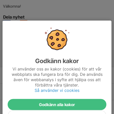
Välkomna!
Dela nyhet
Tidigare nyheter
Uppstartsläger!
Godkänn kakor
27 jul, 20:18
0
Vi använder oss av kakor (cookies) för att vår
Glad Sommar!
webbplats ska fungera bra för dig. De används
11 jul, 21:41
0
även för webbanalys i syfte att hjälpa oss att
förbättra våra tjänster.
KM + avslutning
Så använder vi cookies
12 apr, 23:18
0
Godkänn alla kakor
Välkomna till årets upplaga av Sandaredspokalen!
17 mar, 08:00
0