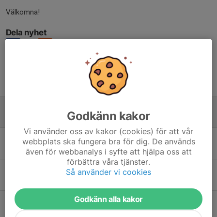
Välkomna!
Dela nyhet
Tidigare nyheter
Uppstartsläger!
Godkänn kakor
27 jul, 20:18
0
Vi använder oss av kakor (cookies) för att vår
Glad Sommar!
webbplats ska fungera bra för dig. De används
11 jul, 21:41
0
även för webbanalys i syfte att hjälpa oss att
förbättra våra tjänster.
KM + avslutning
Så använder vi cookies
12 apr, 23:18
0
Godkänn alla kakor
Välkomna till årets upplaga av Sandaredspokalen!
17 mar, 08:00
0