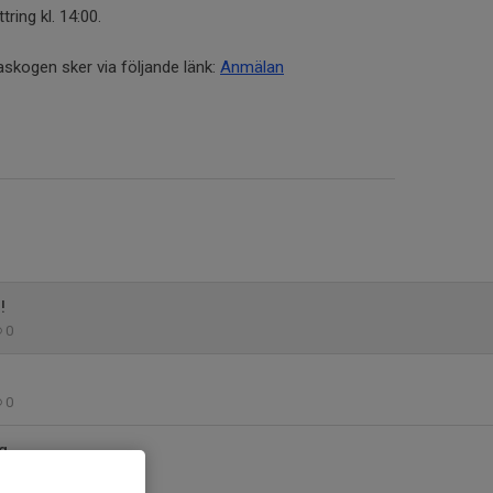
tring kl. 14:00.
askogen sker via följande länk:
Anmälan
!
0
0
g
0