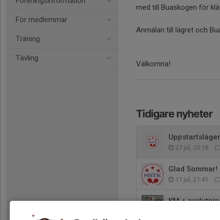
Föreningsinformation
med till Buaskogen för klät
För medlemmar
Anmälan till lägret och Bu
Träning
Tävling
Välkomna!
Tidigare nyheter
Uppstartsläger
27 jul, 20:18
Glad Sommar!
11 jul, 21:41
KM + avslutnin
12 apr, 23:18