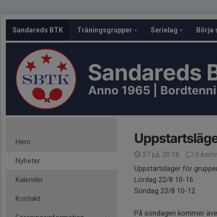
Sandareds BTK
Träningsgrupper
Serielag
Börja 
Sandareds 
Anno 1965 | Bordtennis
Uppstartsläge
Hem
27 jul, 20:18
0 komm
Nyheter
Uppstartsläger för grupper
Kalender
Lördag 22/8 10-16
Söndag 23/8 10-12
Kontakt
På söndagen kommer även f