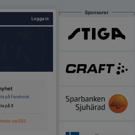
Sponsorer
Logga in
nyhet
la på Facebook
la på X
heter via RSS