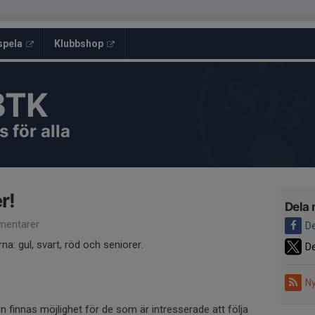
spela
Klubbshop
BTK
 för alla
r!
Dela 
entarer
De
na: gul, svart, röd och seniorer.
De
Ny
innas möjlighet för de som är intresserade att följa