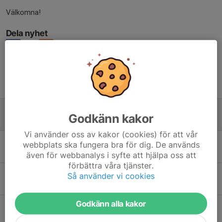
Välkomna!
Dela nyhet
Tidigare nyheter
Uppstartsläger!
Godkänn kakor
27 jul, 20:18
0
Vi använder oss av kakor (cookies) för att vår
Glad Sommar!
webbplats ska fungera bra för dig. De används
11 jul, 21:41
0
även för webbanalys i syfte att hjälpa oss att
förbättra våra tjänster.
KM + avslutning
Så använder vi cookies
12 apr, 23:18
0
Godkänn alla kakor
Välkomna till årets upplaga av Sandaredspokalen!
17 mar, 08:00
0