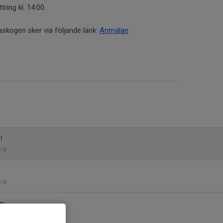
tring kl. 14:00.
askogen sker via följande länk:
Anmälan
!
0
0
g
0