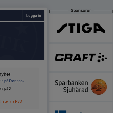
Sponsorer
Logga in
nyhet
la på Facebook
la på X
heter via RSS