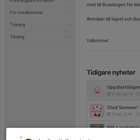
Föreningsinformation
med till Buaskogen för klät
För medlemmar
Anmälan till lägret och Bu
Träning
Tävling
Välkomna!
Tidigare nyheter
Uppstartsläger
27 jul, 20:18
Glad Sommar!
11 jul, 21:41
KM + avslutnin
12 apr, 23:18