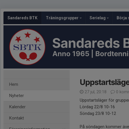
Sandareds BTK
Träningsgrupper
Serielag
Börja 
Sandareds 
Anno 1965 | Bordtennis
Uppstartsläge
Hem
27 jul, 20:18
0 komm
Nyheter
Uppstartsläger för grupper
Kalender
Lördag 22/8 10-16
Söndag 23/8 10-12
Kontakt
På söndagen kommer även f