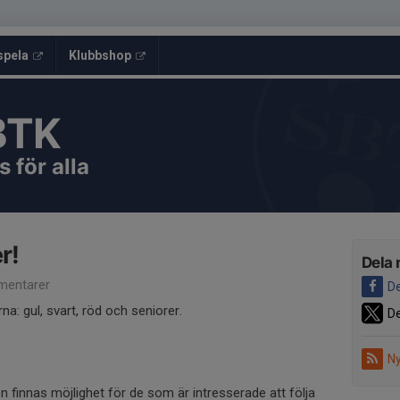
spela
Klubbshop
BTK
 för alla
r!
Dela 
entarer
De
na: gul, svart, röd och seniorer.
De
Ny
innas möjlighet för de som är intresserade att följa