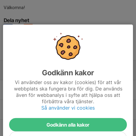
Välkomna!
Dela nyhet
Tidigare nyheter
Uppstartsläger!
Godkänn kakor
27 jul, 20:18
0
Vi använder oss av kakor (cookies) för att vår
Glad Sommar!
webbplats ska fungera bra för dig. De används
11 jul, 21:41
0
även för webbanalys i syfte att hjälpa oss att
förbättra våra tjänster.
KM + avslutning
Så använder vi cookies
12 apr, 23:18
0
Godkänn alla kakor
Välkomna till årets upplaga av Sandaredspokalen!
17 mar, 08:00
0