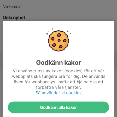
Välkomna!
Dela nyhet
Tidigare nyheter
Uppstartsläger!
Godkänn kakor
27 jul, 20:18
0
Vi använder oss av kakor (cookies) för att vår
Glad Sommar!
webbplats ska fungera bra för dig. De används
11 jul, 21:41
0
även för webbanalys i syfte att hjälpa oss att
förbättra våra tjänster.
KM + avslutning
Så använder vi cookies
12 apr, 23:18
0
Godkänn alla kakor
Välkomna till årets upplaga av Sandaredspokalen!
17 mar, 08:00
0